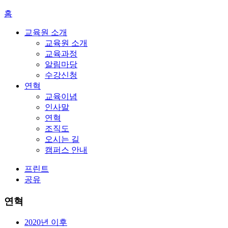
홈
교육원 소개
교육원 소개
교육과정
알림마당
수강신청
연혁
교육이념
인사말
연혁
조직도
오시는 길
캠퍼스 안내
프린트
공유
연혁
2020년 이후