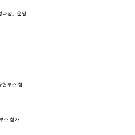
양성과정」운영
회공헌부스 참
부스 참가