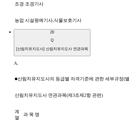
조경
조경기사
농업
시설원예기사
,
식물보호기사
20
Q
[산림치유지도사] 산림치유지도사 연관과목
A.
■
산림치유지도사의 등급별 자격기준에 관한 세부규정
[
산림치유지도사 연관과목
(
제
3
조제
2
항 관련
)
계
과 목 명
열