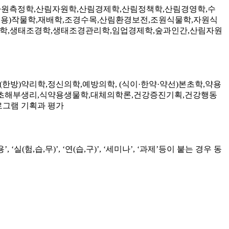
자원측정학
,
산림자원학
,
산림경제학
,
산림정책학
,
산림경영학
,
수
특용
)
작물학
,
재배학
,
조경수목
,
산림환경보전
,
조원식물학
,
자원식
학
,
생태조경학
,
생태조경관리학
,
임업경제학
,
숲과인간
,
산림자원
(
한방
)
약리학
,
정신의학
,
예방의학
, (
식이
·
한약
·
약선
)
본초학
,
약용
초해부생리
,
식약용생물학
,
대체의학론
,
건강증진기획
,
건강행동
그램 기획과 평가
용
’, ‘
실
(
험
,
습
,
무
)’, ‘
연
(
습
,
구
)’, ‘
세미나
’, ‘
과제
’
등이 붙는 경우 동