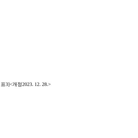
별표
3]
<
개정
2023. 12. 28.>