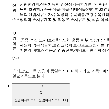
산림휴양학
,
산림치유학
,
임산생명공학개론
, (
산림
)
생
산
목학
,
조림학
, (
수목
·
식물
·
작물
·
재배식물
)
생리학
,
조경
림
물학
,
산림치유인자
,
수목병리
,
수목해충
,
조경수목관
(45)
정책학
,
숲치유계획 및 활동론
,
숲치유론 및 실습
,
식물
보
건
·
(
공중
·
정신
·
도시
)
보건학
, (
인체
·
운동
·
해부
·
임상
)
생리
의
자원학
,
약용식물학
,
보건교육
학
,
보건프로그램개발 및
료
이론의 이해와 적용
,
건강증진론
,
생명보건통계학
,
생
(32)
※
비고
:
교과목 명칭이 동일하지 아니하더라도 과목명에
‘
일교과목으로 본다
.
19
Q
[산림치유지도사] 산림치유지도사 소개