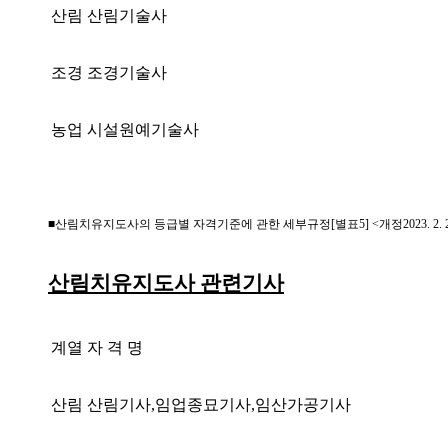
산림
산림기술사
조경
조경기술사
농업
시설원예기술사
■
산림치유지도사의 등급별 자격기준에 관한 세부규정
[
별표
5] <
개정
2023. 2. 
산림치유지도사 관련기사
계열
자 격 명
산림
산림기사
,
임업종묘기사
,
임산가공기사