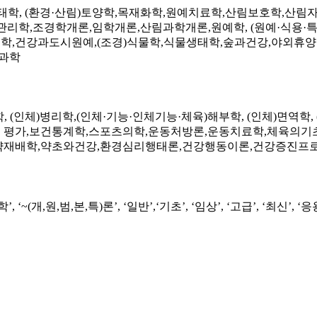
태학
, (
환경
·
산림
)
토양학
,
목재화학
,
원예치료학
,
산림보호학
,
산림
관리학
,
조경학개론
,
임학개론
,
산림과학개론
,
원예학
, (
원예
·
식용
·
리학
,
건강과도시원예
,
(
조경
)
식물학
,
식물생태학
,
숲과건강
,
야외휴양
과학
학
, (
인체
)
병리학
,
(
인체
·
기능
·
인체기능
·
체육
)
해부학
, (
인체
)
면역학
, 
 평가
,
보건통계학
,
스포츠의학
,
운동처방론
,
운동치료학
,
체육의기
약재배학
,
약초와건강
,
환경심리행태론
,
건강행동이론
,
건강증진프로
학
’, ‘~(
개
,
원
,
범
,
본
,
특
)
론
’, ‘
일반
’,
‘
기초
’, ‘
임상
’, ‘
고급
’, ‘
최신
’, ‘
응