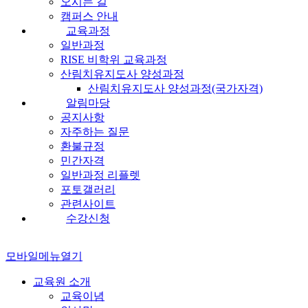
오시는 길
캠퍼스 안내
교육과정
일반과정
RISE 비학위 교육과정
산림치유지도사 양성과정
산림치유지도사 양성과정(국가자격)
알림마당
공지사항
자주하는 질문
환불규정
민간자격
일반과정 리플렛
포토갤러리
관련사이트
수강신청
모바일메뉴열기
교육원 소개
교육이념