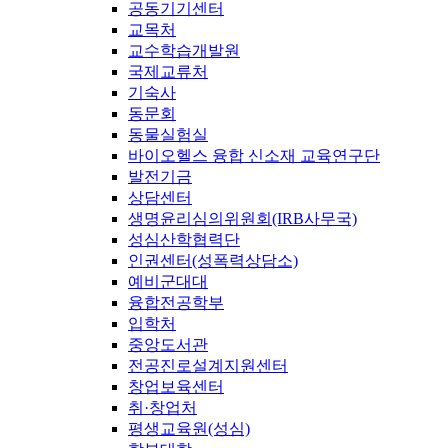
공동기기센터
교목처
교수학습개발원
국제교류처
기숙사
동문회
동물실험실
바이오헬스 융합 신소재 교육연구단
발전기금
상담센터
생명윤리심의위원회(IRB사무국)
성심산학협력단
인권센터(성폭력상담소)
예비군대대
융합전공학부
입학처
중앙도서관
전공진로설계지원센터
창업보육센터
취·창업처
평생교육원(성심)