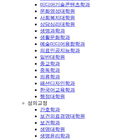
미디어기술콘텐츠학과
문화영성대학원
사회복지대학원
상담심리대학원
생명과학과
생활문화학과
예술미디어융합학과
의료인공지능학과
일반대학원
종교학과
중독학과
의류학과
패션디자인학과
한국어교육학과
행정대학원
성의교정
간호학과
보건의료경영대학원
보건학과
생명대학원
생명윤리학과