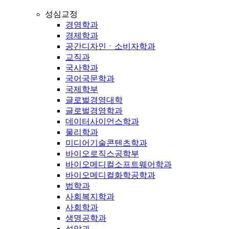
성심교정
경영학과
경제학과
공간디자인ㆍ소비자학과
교직과
국사학과
국어국문학과
국제학부
글로벌경영대학
글로벌경영학과
데이터사이언스학과
물리학과
미디어기술콘텐츠학과
바이오로직스공학부
바이오메디컬소프트웨어학과
바이오메디컬화학공학과
법학과
사회복지학과
사회학과
생명공학과
성악과