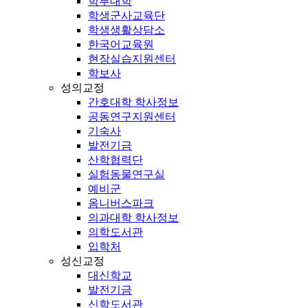
학부대학
학생군사교육단
학생생활상담소
한국어교육원
현장실습지원센터
학보사
성의교정
간호대학 학사정보
공동연구지원센터
기숙사
발전기금
산학협력단
실험동물연구실
예비군
옴니버스파크
의과대학 학사정보
의학도서관
입학처
성신교정
대신학교
발전기금
신학도서관