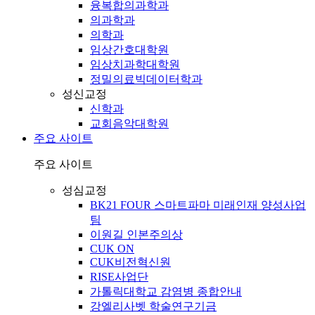
융복합의과학과
의과학과
의학과
임상간호대학원
임상치과학대학원
정밀의료빅데이터학과
성신교정
신학과
교회음악대학원
주요 사이트
주요 사이트
성심교정
BK21 FOUR 스마트파마 미래인재 양성사업
팀
이원길 인본주의상
CUK ON
CUK비전혁신원
RISE사업단
가톨릭대학교 감염병 종합안내
강엘리사벳 학술연구기금