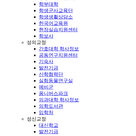
학부대학
학생군사교육단
학생생활상담소
한국어교육원
현장실습지원센터
학보사
성의교정
간호대학 학사정보
공동연구지원센터
기숙사
발전기금
산학협력단
실험동물연구실
예비군
옴니버스파크
의과대학 학사정보
의학도서관
입학처
성신교정
대신학교
발전기금