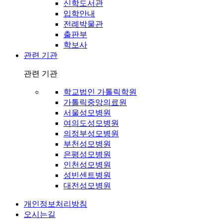
신학도서관
입학안내
전례박물관
출판부
학보사
관련 기관
관련 기관
학교법인 가톨릭학원
가톨릭중앙의료원
서울성모병원
여의도성모병원
의정부성모병원
부천성모병원
은평성모병원
인천성모병원
성빈센트병원
대전성모병원
개인정보처리방침
오시는길