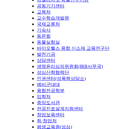
공동기기센터
교목처
교수학습개발원
국제교류처
기숙사
동문회
동물실험실
바이오헬스 융합 신소재 교육연구단
발전기금
상담센터
생명윤리심의위원회(IRB사무국)
성심산학협력단
인권센터(성폭력상담소)
예비군대대
융합전공학부
입학처
중앙도서관
전공진로설계지원센터
창업보육센터
취·창업처
평생교육원(성심)