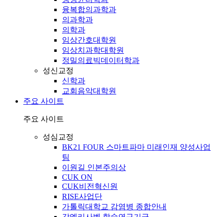
융복합의과학과
의과학과
의학과
임상간호대학원
임상치과학대학원
정밀의료빅데이터학과
성신교정
신학과
교회음악대학원
주요 사이트
주요 사이트
성심교정
BK21 FOUR 스마트파마 미래인재 양성사업
팀
이원길 인본주의상
CUK ON
CUK비전혁신원
RISE사업단
가톨릭대학교 감염병 종합안내
강엘리사벳 학술연구기금