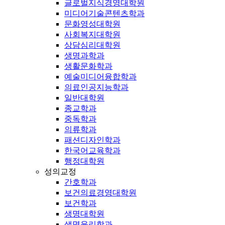
글로벌지식경영대학원
미디어기술콘텐츠학과
문화영성대학원
사회복지대학원
상담심리대학원
생명과학과
생활문화학과
예술미디어융합학과
의료인공지능학과
일반대학원
종교학과
중독학과
의류학과
패션디자인학과
한국어교육학과
행정대학원
성의교정
간호학과
보건의료경영대학원
보건학과
생명대학원
생명윤리학과