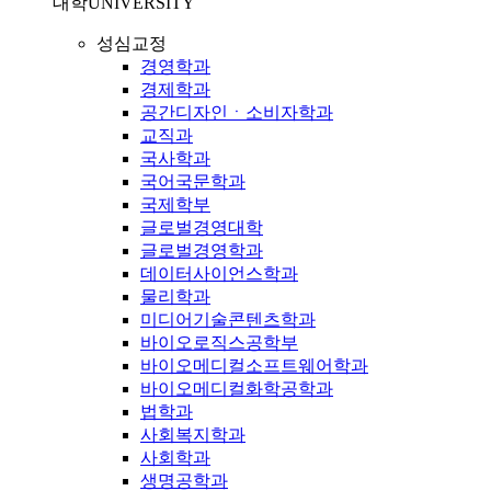
대학
UNIVERSITY
성심교정
경영학과
경제학과
공간디자인ㆍ소비자학과
교직과
국사학과
국어국문학과
국제학부
글로벌경영대학
글로벌경영학과
데이터사이언스학과
물리학과
미디어기술콘텐츠학과
바이오로직스공학부
바이오메디컬소프트웨어학과
바이오메디컬화학공학과
법학과
사회복지학과
사회학과
생명공학과