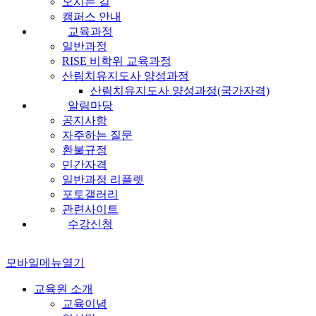
오시는 길
캠퍼스 안내
교육과정
일반과정
RISE 비학위 교육과정
산림치유지도사 양성과정
산림치유지도사 양성과정(국가자격)
알림마당
공지사항
자주하는 질문
환불규정
민간자격
일반과정 리플렛
포토갤러리
관련사이트
수강신청
모바일메뉴열기
교육원 소개
교육이념