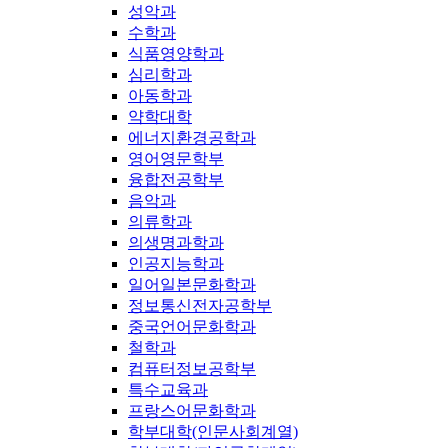
성악과
수학과
식품영양학과
심리학과
아동학과
약학대학
에너지환경공학과
영어영문학부
융합전공학부
음악과
의류학과
의생명과학과
인공지능학과
일어일본문화학과
정보통신전자공학부
중국언어문화학과
철학과
컴퓨터정보공학부
특수교육과
프랑스어문화학과
학부대학(인문사회계열)