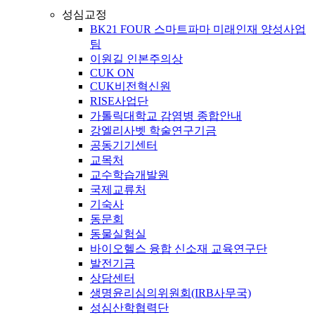
성심교정
BK21 FOUR 스마트파마 미래인재 양성사업
팀
이원길 인본주의상
CUK ON
CUK비전혁신원
RISE사업단
가톨릭대학교 감염병 종합안내
강엘리사벳 학술연구기금
공동기기센터
교목처
교수학습개발원
국제교류처
기숙사
동문회
동물실험실
바이오헬스 융합 신소재 교육연구단
발전기금
상담센터
생명윤리심의위원회(IRB사무국)
성심산학협력단