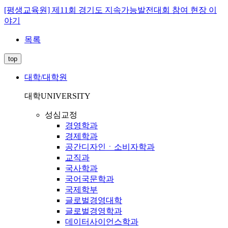
[평생교육원] 제11회 경기도 지속가능발전대회 참여 현장 이
야기
목록
top
대학/대학원
대학
UNIVERSITY
성심교정
경영학과
경제학과
공간디자인ㆍ소비자학과
교직과
국사학과
국어국문학과
국제학부
글로벌경영대학
글로벌경영학과
데이터사이언스학과