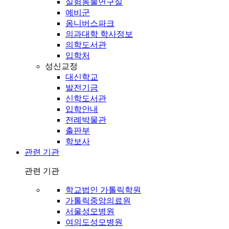
실험동물연구실
예비군
옴니버스파크
의과대학 학사정보
의학도서관
입학처
성신교정
대신학교
발전기금
신학도서관
입학안내
전례박물관
출판부
학보사
관련 기관
관련 기관
학교법인 가톨릭학원
가톨릭중앙의료원
서울성모병원
여의도성모병원