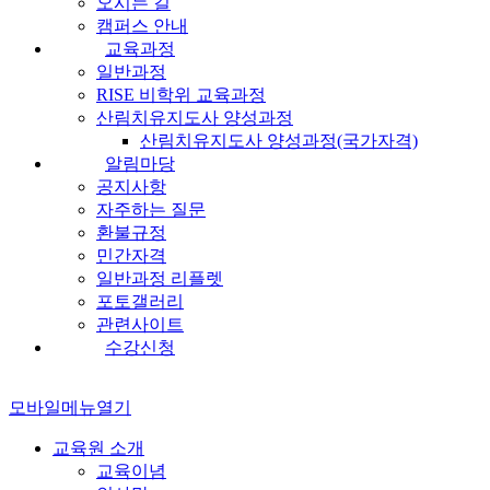
오시는 길
캠퍼스 안내
교육과정
일반과정
RISE 비학위 교육과정
산림치유지도사 양성과정
산림치유지도사 양성과정(국가자격)
알림마당
공지사항
자주하는 질문
환불규정
민간자격
일반과정 리플렛
포토갤러리
관련사이트
수강신청
모바일메뉴열기
교육원 소개
교육이념