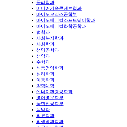
물리학과
미디어기술콘텐츠학과
바이오로직스공학부
바이오메디컬소프트웨어학과
바이오메디컬화학공학과
법학과
사회복지학과
사회학과
생명공학과
성악과
수학과
식품영양학과
심리학과
아동학과
약학대학
에너지환경공학과
영어영문학부
융합전공학부
음악과
의류학과
의생명과학과